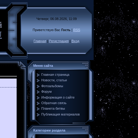
Четверг, 06.08.2026, 11:09
й
Приветствую Вас
Гость
|
RSS
U
Главная
|
Регистрация
|
Вход
Меню сайта
Главная страница
Новости, статьи
Фотоальбомы
Форум
Информация о сайте
Обратная связь
Планета битвы
Публикация материалов
Категории раздела