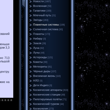
Новости
[1667]
Вселенная
[50]
Галактики
[160]
Млечный путь
[21]
Звёзды
[283]
Планетные системы
[106]
Солнечная система
[93]
ований
Планеты
[173]
Нибиру
[0]
Земля
[29]
 меньше
дом 3,3
Луна
[62]
Луны
[44]
Астероиды
рно 713
[121]
ольшой
Кометы
[90]
Метеориты
[81]
Чёрные дыры
центру.
[107]
Внеземная жизнь
[110]
НЛО
[5]
ожие на
Дети Индиго
[0]
Космические аппараты
[816]
Космические станции
[49]
Пилотируемые полёты
[71]
Космический туризм
[44]
Космология
[273]