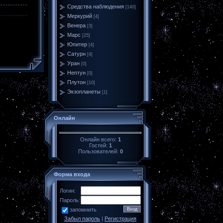
Средства наблюдения
[140]
Меркурий
[4]
Венера
[3]
Марс
[25]
Юпитер
[4]
Сатурн
[4]
Уран
[0]
Нептун
[0]
Плутон
[10]
Экзопланеты
[1]
Онлайн
Онлайн всего:
1
Гостей:
1
Пользователей:
0
Форма входа
Логин:
Пароль:
запомнить
Забыл пароль
|
Регистрация