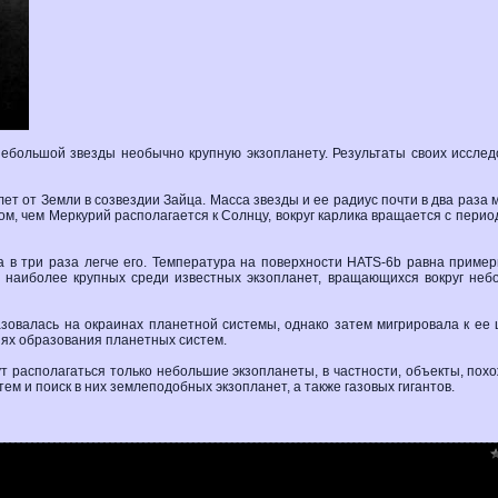
ебольшой звезды необычно крупную экзопланету. Результаты своих исслед
ет от Земли в созвездии Зайца. Масса звезды и ее радиус почти в два раза
ом, чем Меркурий располагается к Солнцу, вокруг карлика вращается с перио
а в три раза легче его. Температура на поверхности HATS-6b равна приме
 наиболее крупных среди известных экзопланет, вращающихся вокруг неб
зовалась на окраинах планетной системы, однако затем мигрировала к ее 
иях образования планетных систем.
ут располагаться только небольшие экзопланеты, в частности, объекты, пох
м и поиск в них землеподобных экзопланет, а также газовых гигантов.