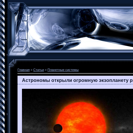
Главная
»
Статьи
»
Планетные системы
Астрономы открыли огромную экзопланету р