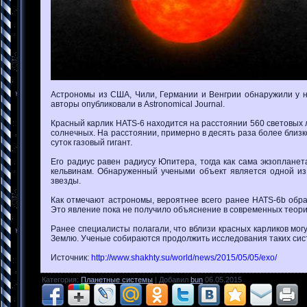
Астрономы из США, Чили, Германии и Венгрии обнаружили у н
авторы опубликовали в Astronomical Journal.
Красный карлик HATS-6 находится на расстоянии 560 световых л
солнечных. На расстоянии, примерно в десять раза более близк
суток газовый гигант.
Его радиус равен радиусу Юпитера, тогда как сама экзопланет
кельвинам. Обнаруженный учеными объект является одной из
звезды.
Как отмечают астрономы, вероятнее всего ранее HATS-6b обра
Это явление пока не получило объяснение в современных теор
Ранее специалисты полагали, что вблизи красных карликов мог
Землю. Ученые собираются продолжить исследования таких систе
Источник
:
http://www.shakhty.su/world/news/2015/05/05/exo/
Категория
:
Планетные системы
|
Добавил
bun
06.05.2015